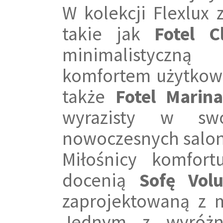
W kolekcji Flexlux
takie jak
Fotel C
minimalistyczną
komfortem użytkowa
także
Fotel Marina
wyrazisty w sw
nowoczesnych salon
Miłośnicy komfor
docenią
Sofę Volu
zaprojektowaną z m
Jednym z wyróżn