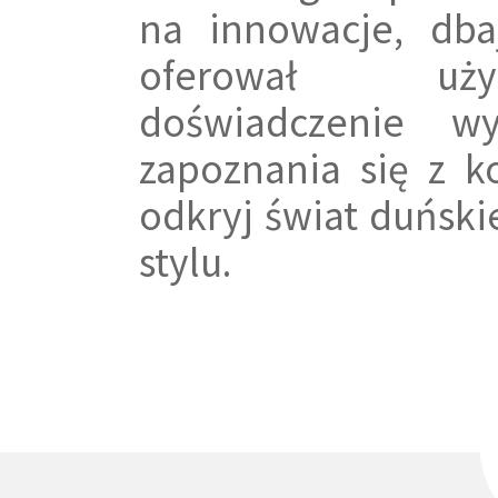
na innowacje, db
oferował uży
doświadczenie w
zapoznania się z k
odkryj świat duńsk
stylu.