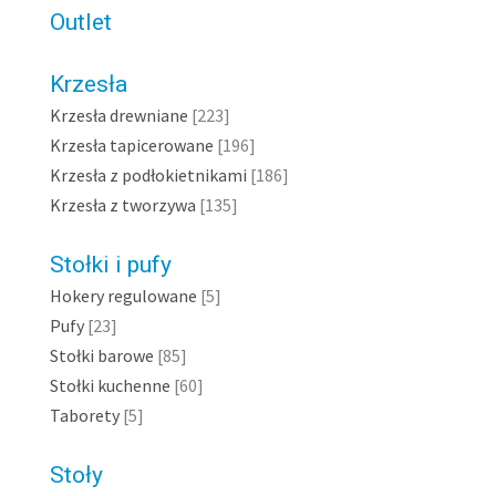
Outlet
Producent
21-st Living Art
Krzesła
Carpet Decor by Far
Krzesła drewniane
[223]
Krzesła tapicerowane
[196]
Ferm Living
F
Krzesła z podłokietnikami
[186]
Loftlight
Lyx
Krzesła z tworzywa
[135]
Miniforms
MY
Northern Lighting
Stołki i pufy
Point 1920
Pr
Hokery regulowane
[5]
Pufy
[23]
Slamp
Softli
Stołki barowe
[85]
UMAGE/ Vita Copen
Stołki kuchenne
[60]
Nazwa produktu
Taborety
[5]
Stoły
Sortowanie