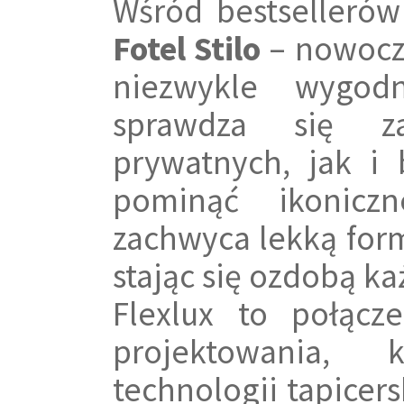
Wśród bestsellerów
Fotel Stilo
– nowocze
niezwykle wygod
sprawdza się z
prywatnych, jak i
pominąć ikonic
zachwyca lekką for
stając się ozdobą k
Flexlux to połącze
projektowania,
technologii tapicers