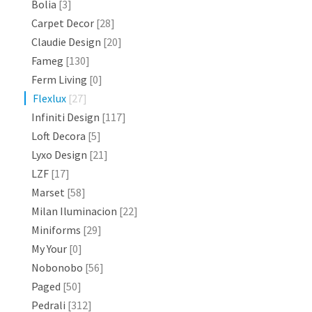
Bolia
[3]
Carpet Decor
[28]
Claudie Design
[20]
Fameg
[130]
Ferm Living
[0]
Flexlux
[27]
Infiniti Design
[117]
Loft Decora
[5]
Lyxo Design
[21]
LZF
[17]
Marset
[58]
Milan Iluminacion
[22]
Miniforms
[29]
My Your
[0]
Nobonobo
[56]
Paged
[50]
Pedrali
[312]