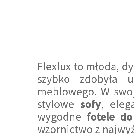
Flexlux to młoda, d
szybko zdobyła u
meblowego. W swoje
stylowe
sofy
, ele
wygodne
fotele do
wzornictwo z najwyż