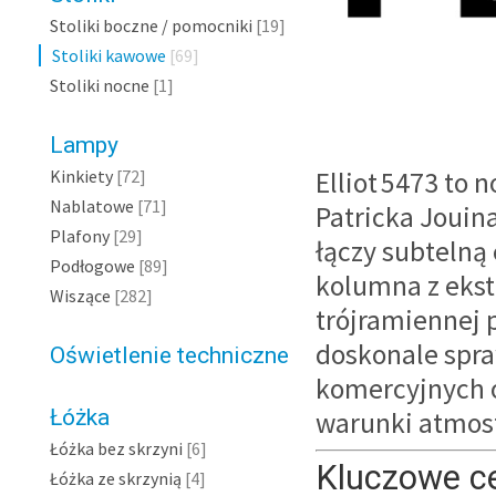
Stoliki boczne / pomocniki
[19]
Stoliki kawowe
[69]
Stoliki nocne
[1]
Lampy
Kinkiety
[72]
Elliot 5473 to
Nablatowe
[71]
Patricka Jouina
Plafony
[29]
łączy subtelną
Podłogowe
[89]
kolumna z eks
Wiszące
[282]
trójramiennej 
doskonale spra
Oświetlenie techniczne
komercyjnych o
Łóżka
warunki atmos
Łóżka bez skrzyni
[6]
Kluczowe c
Łóżka ze skrzynią
[4]