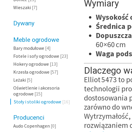
Wymiary
Wieszaki
[7]
Wysokość 
Dywany
Średnica 
Dopuszcza
Meble ogrodowe
60×60 cm
Bary modułowe
[4]
Waga pod
Fotele i sofy ogrodowe
[23]
Hokery ogrodowe
[13]
Dlaczego wa
Krzesła ogrodowe
[57]
Elliot 5473 to
Leżaki
[5]
technologii pr
Oświetlenie i akcesoria
ogrodowe
[15]
dostosowania 
Stoły i stoliki ogrodowe
[16]
zarówno do wnę
Wytrzymałość, 
Producenci
rozwiązaniem d
Audo Copenhagen
[0]