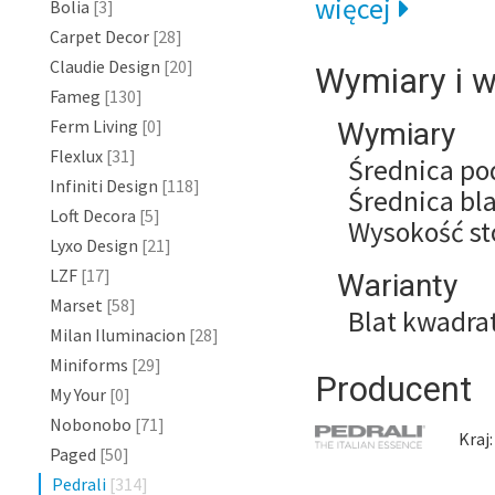
więcej
Bolia
[3]
Carpet Decor
[28]
Claudie Design
[20]
Wymiary i w
Fameg
[130]
Ferm Living
[0]
Wymiary
Flexlux
[31]
Średnica p
Infiniti Design
[118]
Średnica bl
Loft Decora
[5]
Wysokość st
Lyxo Design
[21]
LZF
[17]
Warianty
Marset
[58]
Blat kwadr
Milan Iluminacion
[28]
Miniforms
[29]
Producent
My Your
[0]
Nobonobo
[71]
Kraj
Paged
[50]
Pedrali
[314]