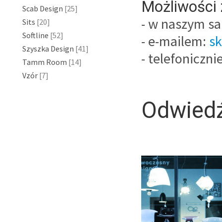
Możliwości
Scab Design
[25]
- w naszym sa
Sits
[20]
Softline
[52]
- e-mailem:
s
Szyszka Design
[41]
- telefoniczni
Tamm Room
[14]
Vzór
[7]
Odwiedź