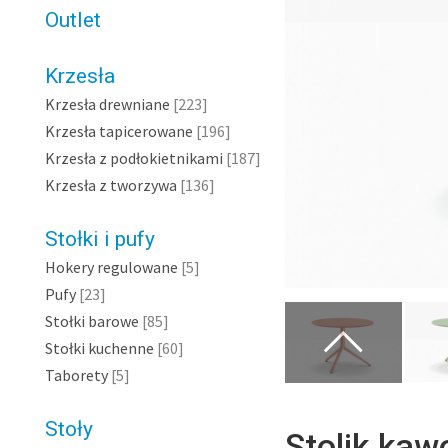
Outlet
Krzesła
Krzesła drewniane
[223]
Krzesła tapicerowane
[196]
Krzesła z podłokietnikami
[187]
Krzesła z tworzywa
[136]
Stołki i pufy
Hokery regulowane
[5]
Pufy
[23]
Stołki barowe
[85]
Stołki kuchenne
[60]
Taborety
[5]
Stoły
Stolik kaw