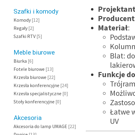
Projektan
Szafki i komody
Producent
Komody
[12]
Materiał
:
Regały
[2]
Podstaw
Szafki RTV
[5]
Kolumn
Meble biurowe
Blat: d
Biurka
[6]
lakier
Fotele biurowe
[13]
Funkcje d
Krzesła biurowe
[22]
Trójram
Krzesła konferencyjne
[24]
Możliwo
Krzesła specjalistyczne
[0]
Zastos
Stoły konferencyjne
[0]
Łatwe w
Akcesoria
UV
Akcesoria do lamp UMAGE
[22]
Donice
[13]