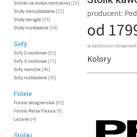
Stoliki na nodze centralnej
[15]
Stoły nierozkładane
[32]
producent: Pedr
Stoły okrągłe
[19]
od 179
Stoły rozkładane
[34]
Sofy
w zależności od warian
Sofy 2-osobowe
[92]
Kolory
Sofy 3-osobowe
[71]
Sofy narożne
[46]
Sofy rozkładane
[30]
Fotele
Fotele designerskie
[82]
Fotele Relax Flexlux
[9]
Leżanki
[4]
Stoliki