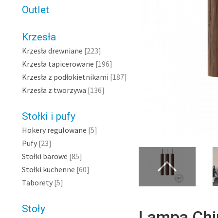
Outlet
Krzesła
Krzesła drewniane
[223]
Krzesła tapicerowane
[196]
Krzesła z podłokietnikami
[187]
Krzesła z tworzywa
[136]
Stołki i pufy
Hokery regulowane
[5]
Pufy
[23]
Stołki barowe
[85]
Stołki kuchenne
[60]
Taborety
[5]
Stoły
Lampa Chim