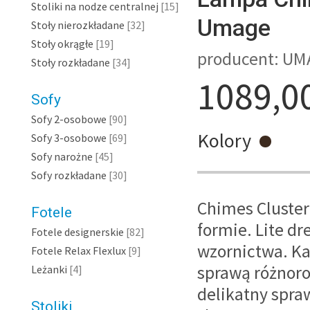
Stoliki na nodze centralnej
[15]
Umage
Stoły nierozkładane
[32]
Stoły okrągłe
[19]
producent: UMA
Stoły rozkładane
[34]
1089,0
Sofy
Sofy 2-osobowe
[90]
Kolory
Sofy 3-osobowe
[69]
Sofy narożne
[45]
Sofy rozkładane
[30]
Chimes Cluster
Fotele
formie. Lite d
Fotele designerskie
[82]
wzornictwa. Ka
Fotele Relax Flexlux
[9]
sprawą różnorod
Leżanki
[4]
delikatny spraw
Stoliki