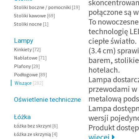
skoncentrowane
Stoliki boczne / pomocniki
[19]
połączone są w
Stoliki kawowe
[69]
To nowoczesne 
Stoliki nocne
[1]
technologię LE
ciepłe światło
Lampy
(3.4 cm) spraw
Kinkiety
[72]
Nablatowe
[71]
barem, stoliki
Plafony
[29]
hotelach.
Podłogowe
[89]
Lampa dostarcz
Wiszące
[282]
przewodami w k
metalową pods
Oświetlenie techniczne
Lampa dostępn
wersji pojedyn
Łóżka
Łóżka bez skrzyni
[6]
Produkt dostęp
Łóżka ze skrzynią
[4]
więcej