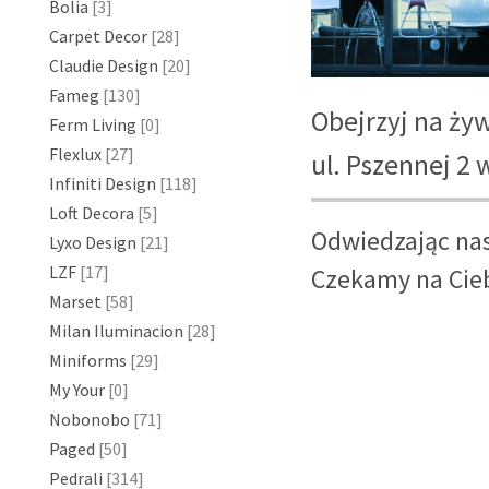
Bolia
[3]
Carpet Decor
[28]
Claudie Design
[20]
Fameg
[130]
Obejrzyj na ży
Ferm Living
[0]
Flexlux
[27]
ul. Pszennej 2
Infiniti Design
[118]
Loft Decora
[5]
Odwiedzając nas
Lyxo Design
[21]
LZF
[17]
Czekamy na Ciebi
Marset
[58]
Milan Iluminacion
[28]
Miniforms
[29]
My Your
[0]
Nobonobo
[71]
Paged
[50]
Pedrali
[314]