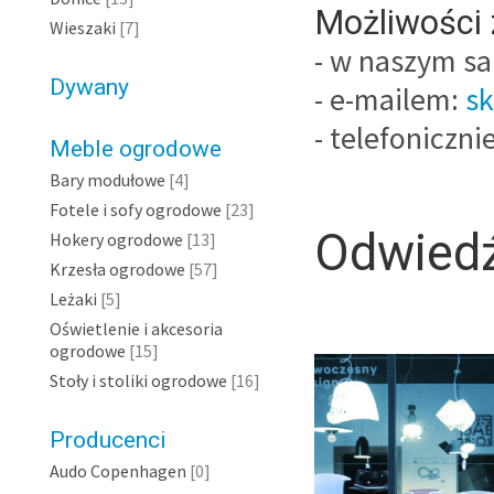
Możliwości
Wieszaki
[7]
- w naszym sa
Dywany
- e-mailem:
s
- telefoniczni
Meble ogrodowe
Bary modułowe
[4]
Fotele i sofy ogrodowe
[23]
Odwiedź
Hokery ogrodowe
[13]
Krzesła ogrodowe
[57]
Leżaki
[5]
Oświetlenie i akcesoria
ogrodowe
[15]
Stoły i stoliki ogrodowe
[16]
Producenci
Audo Copenhagen
[0]