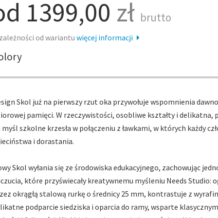
od 1399,00
zł
brutto
zależności od wariantu
więcej informacji
olory
sign Skol już na pierwszy rzut oka przywołuje wspomnienia dawn
iorowej pamięci. W rzeczywistości, osobliwe kształty i delikatna
 myśl szkolne krzesła w połączeniu z ławkami, w których każdy cz
ieciństwa i dorastania.
wy Skol wyłania się ze środowiska edukacyjnego, zachowując jedn
czucia, które przyświecały kreatywnemu myśleniu Needs Studio: 
zez okrągłą stalową rurkę o średnicy 25 mm, kontrastuje z wyrafi
likatne podparcie siedziska i oparcia do ramy, wsparte klasycz