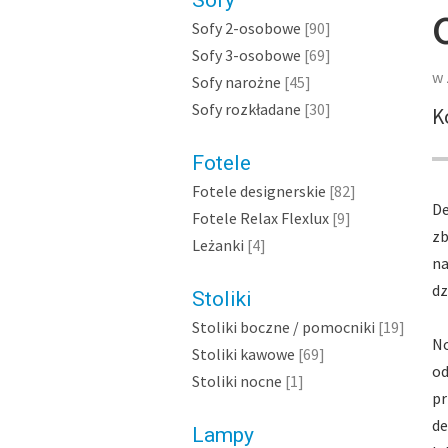
Sofy
Sofy 2-osobowe
[90]
Sofy 3-osobowe
[69]
w 
Sofy narożne
[45]
Sofy rozkładane
[30]
K
Fotele
Fotele designerskie
[82]
De
Fotele Relax Flexlux
[9]
zb
Leżanki
[4]
na
dz
Stoliki
Stoliki boczne / pomocniki
[19]
No
Stoliki kawowe
[69]
od
Stoliki nocne
[1]
pr
de
Lampy