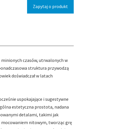
Zapytaj o produkt
o minionych czasów, utrwalonych w
, ponadczasowa struktura przywodzą
łowiek doświadczał w latach
ocześnie uspokajające i sugestywne
ogólna estetyczna prostota, nadana
nowanymi detalami, takimi jak
nym mocowaniem nitowym, tworząc grę