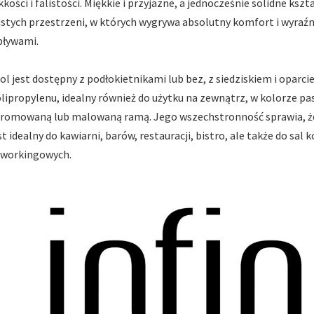
kkości i falistości. Miękkie i przyjazne, a jednocześnie solidne kszt
stych przestrzeni, w których wygrywa absolutny komfort i wyraźn
ływami.
ol jest dostępny z podłokietnikami lub bez, z siedziskiem i oparci
lipropylenu, idealny również do użytku na zewnątrz, w kolorze p
romowaną lub malowaną ramą. Jego wszechstronność sprawia, że 
st idealny do kawiarni, barów, restauracji, bistro, ale także do sal
workingowych.