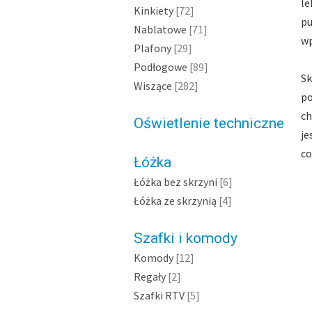
le
Kinkiety
[72]
pu
Nablatowe
[71]
wp
Plafony
[29]
Podłogowe
[89]
Sk
Wiszące
[282]
po
ch
Oświetlenie techniczne
je
co
Łóżka
Łóżka bez skrzyni
[6]
Łóżka ze skrzynią
[4]
Szafki i komody
Komody
[12]
Regały
[2]
Szafki RTV
[5]