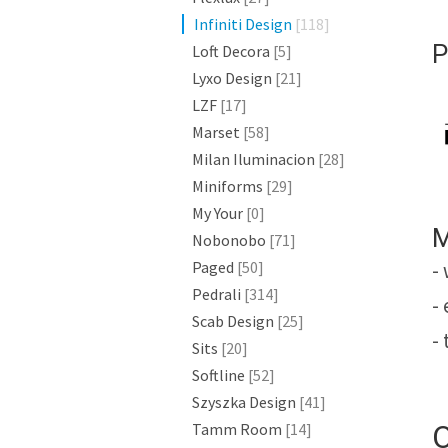
Infiniti Design
[118]
P
Loft Decora
[5]
Lyxo Design
[21]
LZF
[17]
Marset
[58]
Milan Iluminacion
[28]
Miniforms
[29]
My Your
[0]
M
Nobonobo
[71]
Paged
[50]
-
Pedrali
[314]
-
Scab Design
[25]
-
Sits
[20]
Softline
[52]
Szyszka Design
[41]
O
Tamm Room
[14]