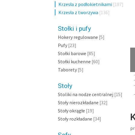
Krzesła z podłokietnikami
[187]
Krzesła z tworzywa
[136]
Stołki i pufy
Hokery regulowane
[5]
Pufy
[23]
Stołki barowe
[85]
Stołki kuchenne
[60]
Taborety
[5]
Stoły
Stoliki na nodze centralnej
[15]
Stoły nierozkładane
[32]
Stoły okrągłe
[19]
K
Stoły rozkładane
[34]
pr