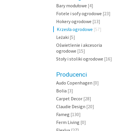
Bary modułowe
[4]
Fotele i sofy ogrodowe
[23]
Hokery ogrodowe
[13]
Krzesła ogrodowe
[57]
Leżaki
[5]
Oświetlenie i akcesoria
ogrodowe
[15]
Stoły i stoliki ogrodowe
[16]
Producenci
Audo Copenhagen
[0]
Bolia
[3]
Carpet Decor
[28]
Claudie Design
[20]
Fameg
[130]
Ferm Living
[0]
Flexlux
[27]